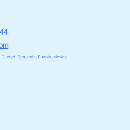
444
com
la Ciudad, Tehuacán, Puebla, Mexico